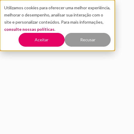
Utilizamos cookies para oferecer uma melhor experiência,
melhorar o desempenho, analisar sua interação com o
site e personalizar conteúdos. Para mais informações,
consulte nossas políticas
.
Voltar
Aceitar
Recusar
Ecossistema de inovação: o
que é por que vale a pena
investir
MARÇO 2022
INOVAÇÃO
transformação digital