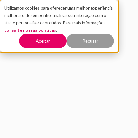
Utilizamos cookies para oferecer uma melhor experiência,
melhorar o desempenho, analisar sua interação com o
site e personalizar conteúdos. Para mais informações,
consulte nossas políticas
.
Voltar
Aceitar
Recusar
O que a CINQ fez para se
reinventar como empresa?
MAIO 2019
INOVAÇÃO
tudo evolui constantemente