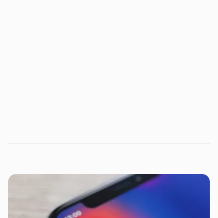
Este texto foi escrito por Bárbara Ritzmann, gerente da
área de Desenvolvimento Organizacional da CINQ
Technologies.