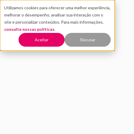
Utilizamos cookies para oferecer uma melhor experiência,
melhorar o desempenho, analisar sua interação com o
site e personalizar conteúdos. Para mais informações,
consulte nossas políticas
.
Voltar
Aceitar
Recusar
Nvidia Rubin CPX: GPU para
inferência de contexto em
larga escala
SETEMBRO 2025
NOTÍCIAS
JULIA BACCI
3 MIN DE LEITURA