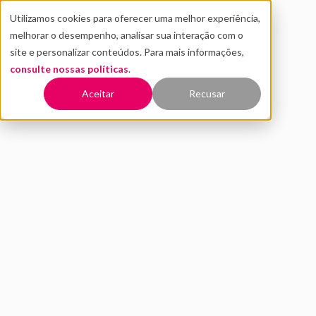
Utilizamos cookies para oferecer uma melhor experiência,
melhorar o desempenho, analisar sua interação com o
site e personalizar conteúdos. Para mais informações,
consulte nossas políticas
.
Voltar
Aceitar
Recusar
Rússia: uma charada envolta
em um mistério dentro de um
enigma
FEVEREIRO 2021
INOVAÇÃO