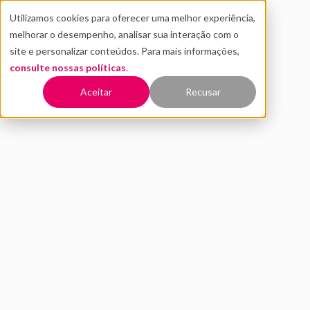
Utilizamos cookies para oferecer uma melhor experiência,
melhorar o desempenho, analisar sua interação com o
site e personalizar conteúdos. Para mais informações,
consulte nossas políticas
.
Voltar
Aceitar
Recusar
Edge Copilot: Microsoft
transforma navegador em
assistente de IA
JULHO 2025
NOTÍCIAS
JULIA BACCI
2 MIN DE LEITURA