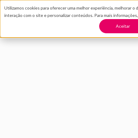
Utilizamos cookies para oferecer uma melhor experiência, melhorar o 
interação com o site e personalizar conteúdos. Para mais informações
TRANSFORME SUA EMPRESA
CONT
Aceitar
Voltar
LTK: Fashiontech 
Softbank
NOVEMBRO 2021
INOVAÇÃO
L