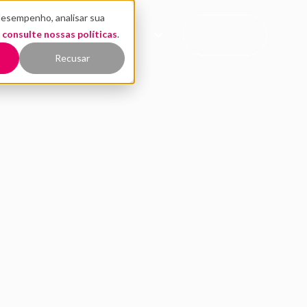
desempenho, analisar sua
CONTATO
,
EÚDO
consulte nossas políticas
QUEM SOMOS
.
COMERCIAL
Recusar
avaliada em US$ 2 bi
KT