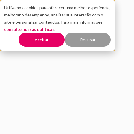
Utilizamos cookies para oferecer uma melhor experiência,
melhorar o desempenho, analisar sua interação com o
site e personalizar conteúdos. Para mais informações,
consulte nossas políticas
.
Voltar
Aceitar
Recusar
Startups unicórnio brasileiras:
o que é e lista completa |
2026
FEVEREIRO 2025
INOVAÇÃO
AMARÍLIS BELTRÃO
9 MIN DE LEITURA