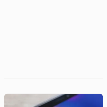
Santander X Award
neste link. Inscreva-
se!