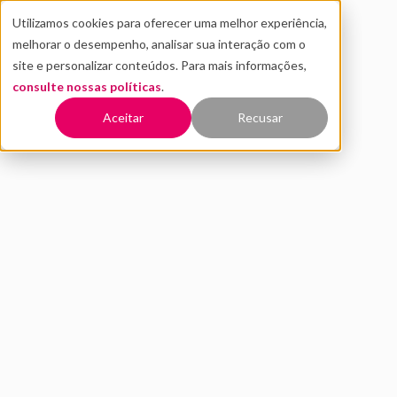
Utilizamos cookies para oferecer uma melhor experiência,
melhorar o desempenho, analisar sua interação com o
site e personalizar conteúdos. Para mais informações,
consulte nossas políticas
.
Voltar
Aceitar
Recusar
Jornada de IA na saúde:
como grandes players do
setor estão transformando
operações e resultados
clínicos
MARÇO 2026
ESTRATÉGIA EM IA
DISTRITO
7 MIN