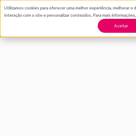
Utilizamos cookies para oferecer uma melhor experiência, melhorar o 
interação com o site e personalizar conteúdos. Para mais informações
TRANSFORME SUA EMPRESA
CONT
Aceitar
Voltar
Internacionalizaç
MARÇO 2026
INOVAÇÃO
5 MIN DE LEITURA