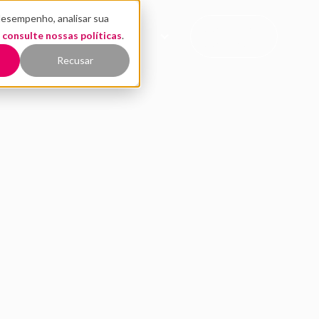
desempenho, analisar sua
CONTATO
,
EÚDO
consulte nossas políticas
QUEM SOMOS
.
COMERCIAL
Recusar
ão de startups: 8 dic
startup