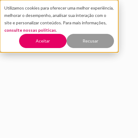
Utilizamos cookies para oferecer uma melhor experiência,
melhorar o desempenho, analisar sua interação com o
site e personalizar conteúdos. Para mais informações,
consulte nossas políticas
.
Voltar
Aceitar
Recusar
InovaHC: melhorando a
experiência do cliente com
inovações em saúde
AGOSTO 2023
INOVAÇÃO
DISTRITO
6 MIN DE LEITURA