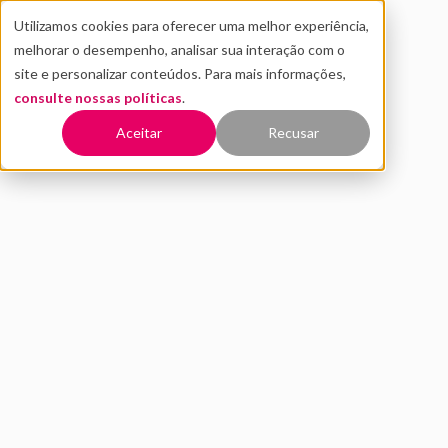
Utilizamos cookies para oferecer uma melhor experiência,
melhorar o desempenho, analisar sua interação com o
site e personalizar conteúdos. Para mais informações,
consulte nossas políticas
.
Voltar
Aceitar
Recusar
Brasil se torna polo de
inovação na medicina
OUTUBRO 2021
INOVAÇÃO
healthtechs