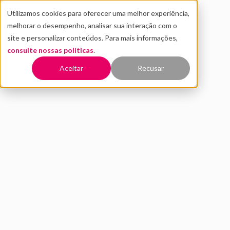
Utilizamos cookies para oferecer uma melhor experiência,
melhorar o desempenho, analisar sua interação com o
site e personalizar conteúdos. Para mais informações,
consulte nossas políticas
.
Voltar
Aceitar
Recusar
Hub de inovação vs.
coworking: saiba a diferença
entre os dois
MARÇO 2020
INOVAÇÃO
DISTRITO
10 MIN DE LEITURA