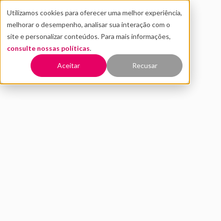
Utilizamos cookies para oferecer uma melhor experiência,
melhorar o desempenho, analisar sua interação com o
site e personalizar conteúdos. Para mais informações,
consulte nossas políticas
.
Voltar
Aceitar
Recusar
Grandes empresas
comprando startups também
é exemplo de Inovação
Aberta
DEZEMBRO 2019
INOVAÇÃO