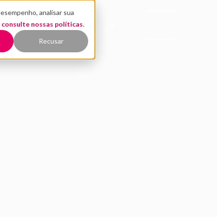
desempenho, analisar sua
CONTATO
,
EÚDO
consulte nossas políticas
QUEM SOMOS
.
COMERCIAL
Recusar
 governança para a in
TURA
Este artigo foi escrito por
Claudinei Elias
, CEO e fundador da B
inovação aberta