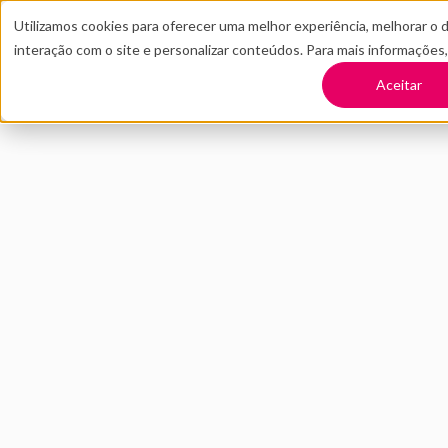
Utilizamos cookies para oferecer uma melhor experiência, melhorar o 
interação com o site e personalizar conteúdos. Para mais informações
TRANSFORME SUA EMPRESA
CONT
Aceitar
Voltar
A importância da
NOVEMBRO 2021
INOVAÇÃO
DISTRITO
6 MIN DE LEI