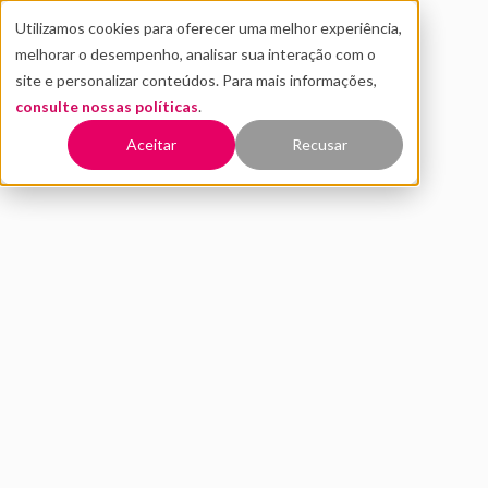
Utilizamos cookies para oferecer uma melhor experiência,
melhorar o desempenho, analisar sua interação com o
site e personalizar conteúdos. Para mais informações,
consulte nossas políticas
.
Voltar
Aceitar
Recusar
Opal: conheça nova
ferramenta de vibe coding
do Google
JULHO 2025
NOTÍCIAS
JULIA BACCI
3 MIN DE LEITURA