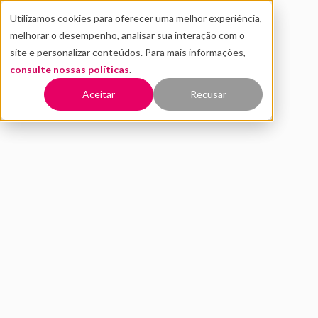
Utilizamos cookies para oferecer uma melhor experiência,
melhorar o desempenho, analisar sua interação com o
site e personalizar conteúdos. Para mais informações,
consulte nossas políticas
.
Voltar
Aceitar
Recusar
Fintechs latino-americanas
captaram US$ 15 bi desde
2014
JULHO 2024
NOTÍCIAS
AMARÍLIS BELTRÃO
5 MIN DE LEITURA