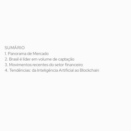
SUMÁRIO
1. Panorama de Mercado
2. Brasil é líder em volume de captação
3. Movimentos recentes do setor financeiro
4. Tendências: da Inteligência Artificial ao Blockchain
O setor Fintech na América Latina continua em expansão,
destacando-se pela capacidade de adaptação às novas
demandas tecnológicas e regulatórias do setor financeiro.
FinTech Report 2024