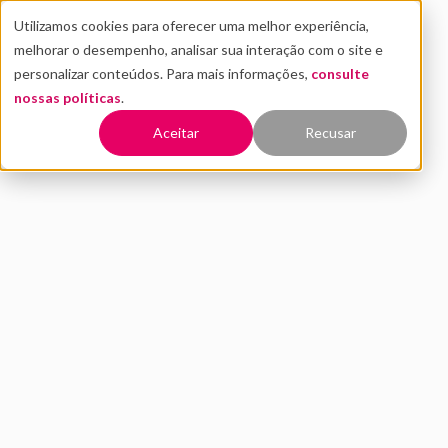
Utilizamos cookies para oferecer uma melhor experiência,
melhorar o desempenho, analisar sua interação com o site e
personalizar conteúdos. Para mais informações,
consulte
nossas políticas
.
Voltar
Aceitar
Recusar
Empreendedorismo
Feminino: fundadoras de
startups contam seus
desafios e dão dicas
NOVEMBRO 2020
INOVAÇÃO