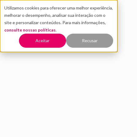
Utilizamos cookies para oferecer uma melhor experiência,
melhorar o desempenho, analisar sua interação com o
site e personalizar conteúdos. Para mais informações,
consulte nossas políticas
.
Voltar
Aceitar
Recusar
Economia colaborativa:
empoderamento para o
consumidor e para o
fornecedor
NOVEMBRO 2020
INOVAÇÃO