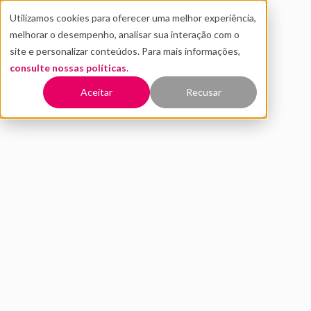
Utilizamos cookies para oferecer uma melhor experiência,
melhorar o desempenho, analisar sua interação com o
site e personalizar conteúdos. Para mais informações,
consulte nossas políticas
.
Voltar
Aceitar
Recusar
Como o Distrito for Startups
consegue oferecer tanto
valor se custa tão pouco para
se associar?
SETEMBRO 2020
INOVAÇÃO
Distrito for Startups