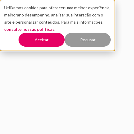
Utilizamos cookies para oferecer uma melhor experiência,
melhorar o desempenho, analisar sua interação com o
site e personalizar conteúdos. Para mais informações,
consulte nossas políticas
.
Voltar
Aceitar
Recusar
Distrito for Startups dá
incentivo para startups
fundadas por negros
NOVEMBRO 2020
INOVAÇÃO