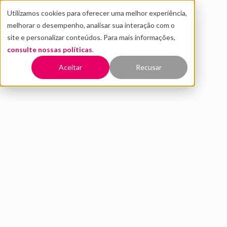
Utilizamos cookies para oferecer uma melhor experiência,
melhorar o desempenho, analisar sua interação com o
site e personalizar conteúdos. Para mais informações,
consulte nossas políticas
.
Voltar
Aceitar
Recusar
Design Thinking e
metodologia ágil: o que são e
como funcionam
SETEMBRO 2020
INOVAÇÃO
DISTRITO
5 MIN DE LEITURA