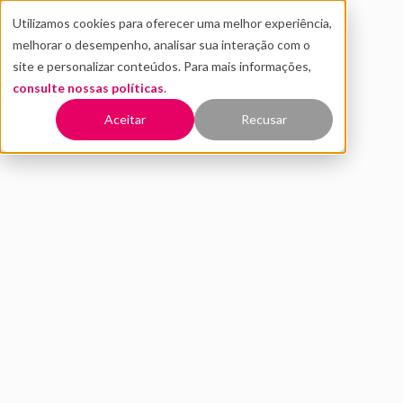
Utilizamos cookies para oferecer uma melhor experiência,
melhorar o desempenho, analisar sua interação com o
site e personalizar conteúdos. Para mais informações,
consulte nossas políticas
.
Voltar
Aceitar
Recusar
Coronavírus: impacto nos
negócios e no mercado de
Venture Capital
MARÇO 2020
INOVAÇÃO
A pandemia do coronavírus explicado pela lógica do
cisne negro e como isso impacta o mercado de Venture
Capital no Brasil.