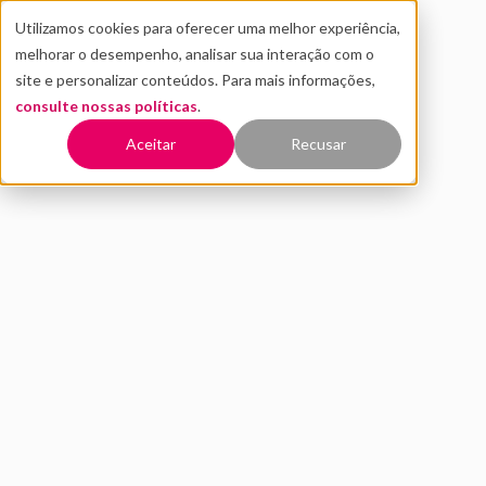
Utilizamos cookies para oferecer uma melhor experiência,
melhorar o desempenho, analisar sua interação com o
site e personalizar conteúdos. Para mais informações,
consulte nossas políticas
.
Voltar
Aceitar
Recusar
Inscrições prorrogadas para a
1ª maratona de Blockchain
Corda no Brasil, promovida
pela R3 e Distrito
NOVEMBRO 2021
INOVAÇÃO