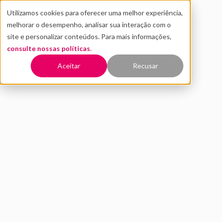
Utilizamos cookies para oferecer uma melhor experiência,
melhorar o desempenho, analisar sua interação com o
site e personalizar conteúdos. Para mais informações,
consulte nossas políticas
.
Voltar
Aceitar
Recusar
Conheça a Proesc, startup
que está revolucionando a
gestão escolar
MAIO 2024
INOVAÇÃO
DISTRITO
5 MIN DE LEITURA