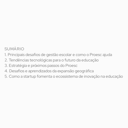
SUMÁRIO
1. Principais desafios de gestão escolar e como o Proesc ajuda
2. Tendências tecnológicas para o futuro da educação
3. Estratégia e próximos passos do Proesc
4. Desafios e aprendizados da expansão geográfica
5. Como a startup fomenta o ecossistema de inovação na educação
Conversamos com Felipe Ferreira, CEO e cofundador da
Proesc, edtech amapaense que desenvolve soluções
inovadoras de gestão para instituições de ensino.