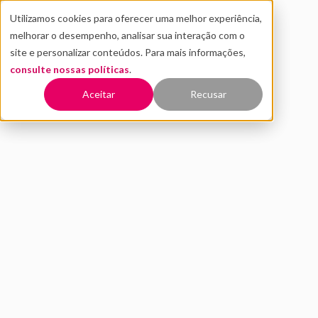
Utilizamos cookies para oferecer uma melhor experiência,
melhorar o desempenho, analisar sua interação com o
site e personalizar conteúdos. Para mais informações,
consulte nossas políticas
.
Voltar
Aceitar
Recusar
Como medir o sucesso da
inovação?
JUNHO 2022
INOVAÇÃO
a
inovação
é o
melhor caminho para que uma empresa mantenha-se
relevante