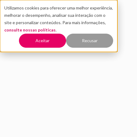
Utilizamos cookies para oferecer uma melhor experiência,
melhorar o desempenho, analisar sua interação com o
site e personalizar conteúdos. Para mais informações,
consulte nossas políticas
.
Voltar
Aceitar
Recusar
Como inovar na gestão de
clínicas e hospitais?
JULHO 2020
INOVAÇÃO