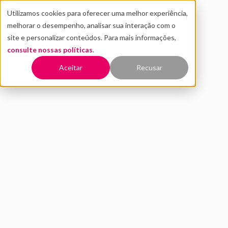
Utilizamos cookies para oferecer uma melhor experiência,
melhorar o desempenho, analisar sua interação com o
site e personalizar conteúdos. Para mais informações,
consulte nossas políticas
.
Voltar
Aceitar
Recusar
Como gerar leads
qualificados para startups
FEVEREIRO 2019
INOVAÇÃO