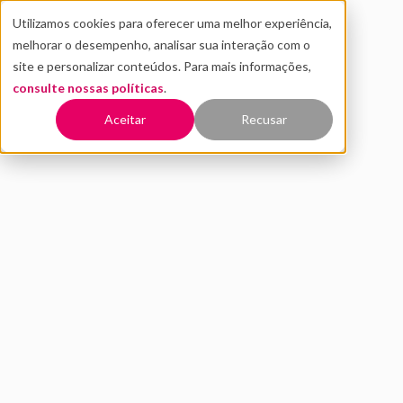
Utilizamos cookies para oferecer uma melhor experiência,
melhorar o desempenho, analisar sua interação com o
site e personalizar conteúdos. Para mais informações,
consulte nossas políticas
.
Voltar
Aceitar
Recusar
Os 6 passos essenciais para
criar a sua startup
DEZEMBRO 2022
INOVAÇÃO