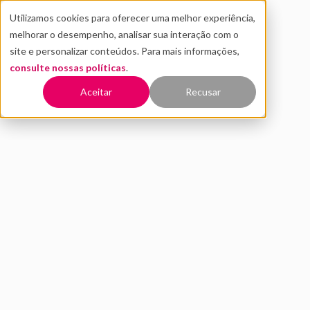
Utilizamos cookies para oferecer uma melhor experiência,
melhorar o desempenho, analisar sua interação com o
site e personalizar conteúdos. Para mais informações,
consulte nossas políticas
.
Voltar
Aceitar
Recusar
Clearbook lança oferta de
investimento na Youpay,
primeira carteira escolar
digital do Brasil
FEVEREIRO 2022
INOVAÇÃO