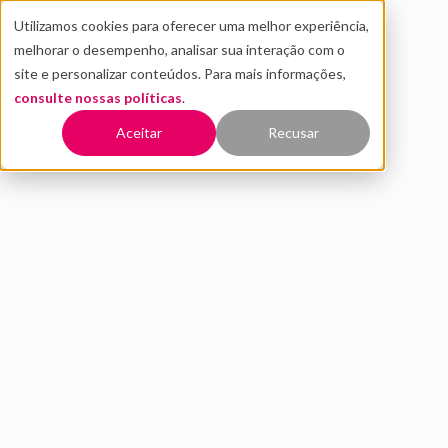
Utilizamos cookies para oferecer uma melhor experiência,
melhorar o desempenho, analisar sua interação com o
site e personalizar conteúdos. Para mais informações,
consulte nossas políticas
.
Voltar
Aceitar
Recusar
Clearbook: Distrito e
Mercado Bitcoin lançam
plataforma de crowdfunding
para investimentos em
startups
ABRIL 2021
INOVAÇÃO