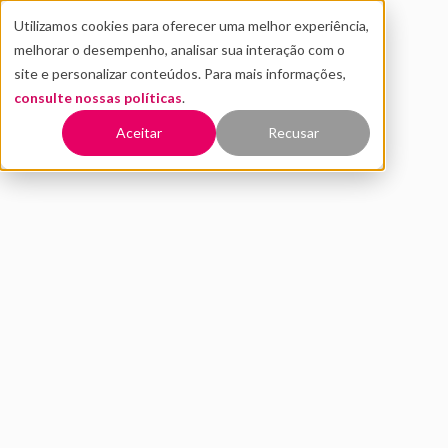
Utilizamos cookies para oferecer uma melhor experiência,
melhorar o desempenho, analisar sua interação com o
site e personalizar conteúdos. Para mais informações,
consulte nossas políticas
.
Voltar
Aceitar
Recusar
China: ecossistema de
inovação e potência
tecnológica
MARÇO 2020
INOVAÇÃO