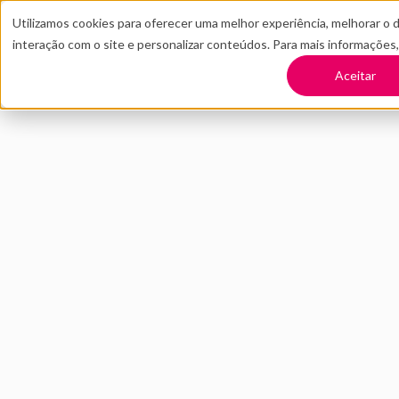
Utilizamos cookies para oferecer uma melhor experiência, melhorar o 
interação com o site e personalizar conteúdos. Para mais informações
TRANSFORME SUA EMPRESA
CONT
Aceitar
Voltar
Cenário dos inve
na América Latin
ABRIL 2023
INOVAÇÃO