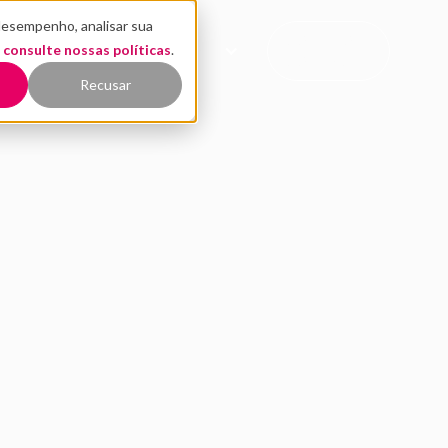
desempenho, analisar sua
CONTATO
,
EÚDO
consulte nossas políticas
QUEM SOMOS
.
COMERCIAL
Recusar
stimentos em tecnolo
a