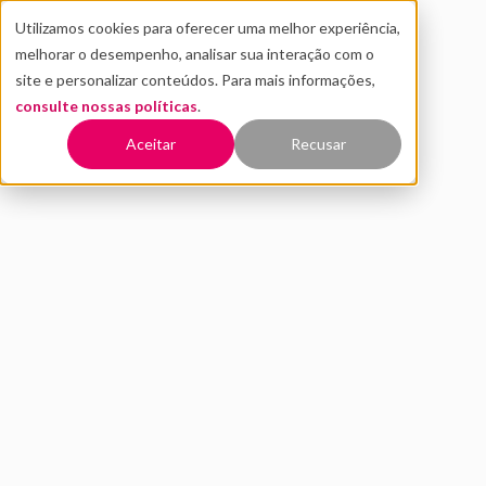
Utilizamos cookies para oferecer uma melhor experiência,
melhorar o desempenho, analisar sua interação com o
site e personalizar conteúdos. Para mais informações,
consulte nossas políticas
.
Voltar
Aceitar
Recusar
Case: Como empresa de
utilities criou data lake e
acelerou a geração de leads
com IA
NOVEMBRO 2025
EDUCAÇÃO EM IA
PEDRO ASSIS
9 MIN DE LEITURA