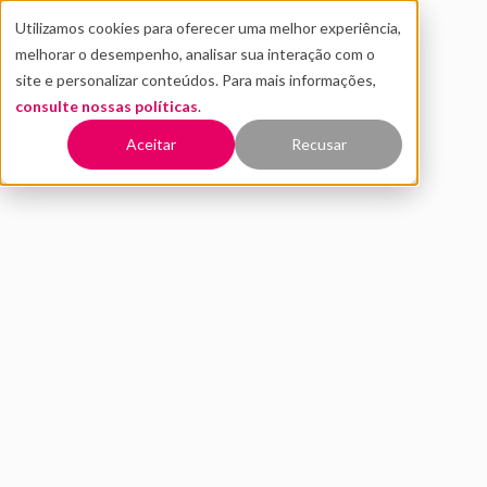
Utilizamos cookies para oferecer uma melhor experiência,
melhorar o desempenho, analisar sua interação com o
site e personalizar conteúdos. Para mais informações,
consulte nossas políticas
.
Voltar
Aceitar
Recusar
Agora é fácil e gratuito
buscar ou anunciar vagas em
startup!
MARÇO 2020
INOVAÇÃO