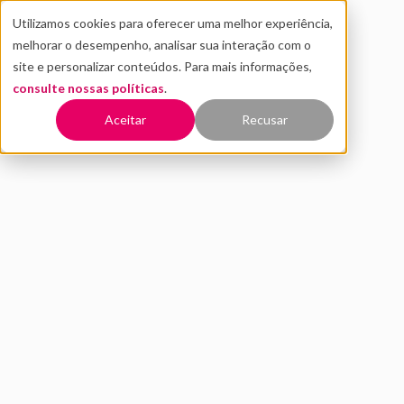
Utilizamos cookies para oferecer uma melhor experiência,
melhorar o desempenho, analisar sua interação com o
site e personalizar conteúdos. Para mais informações,
consulte nossas políticas
.
Voltar
Aceitar
Recusar
Entenda o que o fundo de
investimento Astella procura
em uma startup
ABRIL 2020
INOVAÇÃO
Este conteúdo faz parte do
Distrito São Paulo Report
e
apresenta entrevista exclusiva com Daniel Chalfon,
sócio da Astella.