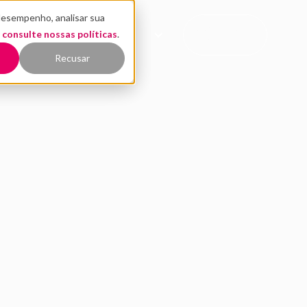
desempenho, analisar sua
CONTATO
,
EÚDO
consulte nossas políticas
QUEM SOMOS
.
COMERCIAL
Recusar
sia e entenda como 
o social