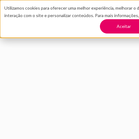
Utilizamos cookies para oferecer uma melhor experiência, melhorar o 
interação com o site e personalizar conteúdos. Para mais informações
TRANSFORME SUA EMPRESA
CONT
Aceitar
Voltar
Conheça a Artemi
negócio de impact
MAIO 2021
INOVAÇÃO