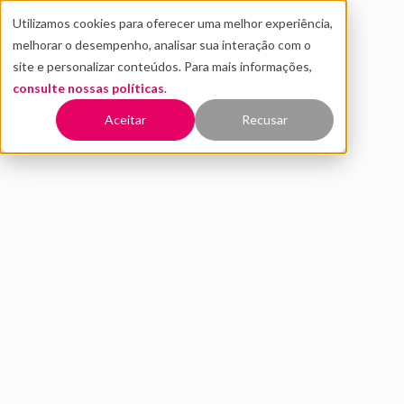
Utilizamos cookies para oferecer uma melhor experiência,
melhorar o desempenho, analisar sua interação com o
site e personalizar conteúdos. Para mais informações,
consulte nossas políticas
.
Voltar
Aceitar
Recusar
Como apresentar um projeto
para um investidor
NOVEMBRO 2022
INOVAÇÃO