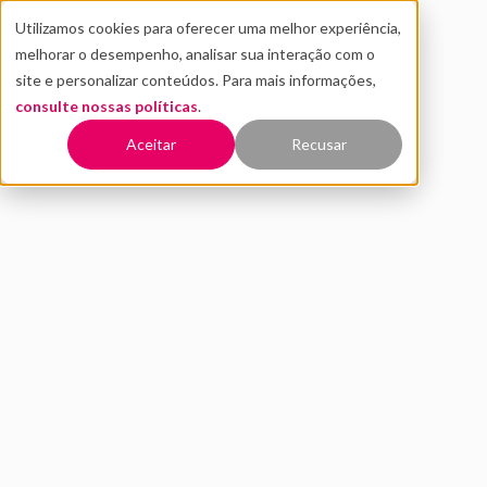
Utilizamos cookies para oferecer uma melhor experiência,
melhorar o desempenho, analisar sua interação com o
site e personalizar conteúdos. Para mais informações,
consulte nossas políticas
.
Voltar
Aceitar
Recusar
André Abucham (Engeform):
inovação e carreira
MAIO 2021
INOVAÇÃO
engajamento das lideranças