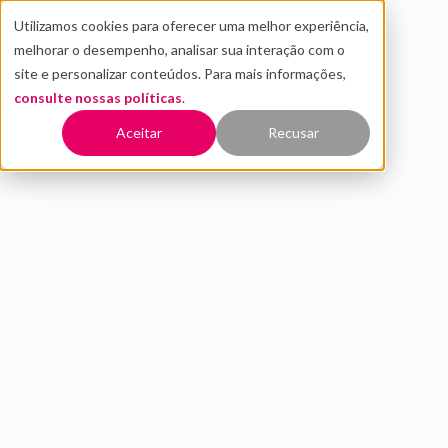
Utilizamos cookies para oferecer uma melhor experiência,
melhorar o desempenho, analisar sua interação com o
site e personalizar conteúdos. Para mais informações,
consulte nossas políticas
.
Voltar
Aceitar
Recusar
Algoritmo Dataminer: como
o Distrito calcula aportes
MAIO 2021
INOVAÇÃO
rodada de investimento