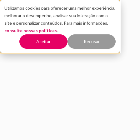
Utilizamos cookies para oferecer uma melhor experiência,
melhorar o desempenho, analisar sua interação com o
site e personalizar conteúdos. Para mais informações,
consulte nossas políticas
.
Voltar
Aceitar
Recusar
Entenda como a aceleradora
B2Mamy ajuda mães a
empreenderem
MAIO 2020
INOVAÇÃO
Este conteúdo faz parte do estudo
Distrito São Paulo
Report
e traz a entrevista completa com a fundadora da
B2Mamy, Dani Junco.