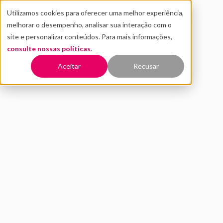
Utilizamos cookies para oferecer uma melhor experiência,
melhorar o desempenho, analisar sua interação com o
site e personalizar conteúdos. Para mais informações,
consulte nossas políticas
.
Voltar
Aceitar
Recusar
Confira 6 dicas para usar IA
com segurança
JULHO 2025
ESTRATÉGIA EM IA
PEDRO ASSIS
7 MIN DE LEITURA