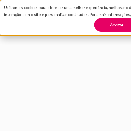
Utilizamos cookies para oferecer uma melhor experiência, melhorar o 
interação com o site e personalizar conteúdos. Para mais informações
TRANSFORME SUA EMPRESA
CONT
Aceitar
Voltar
RetailTech: o imp
varejo
MARÇO 2021
INOVAÇÃO
DISTRITO
12 MIN DE LEITURA