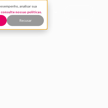
desempenho, analisar sua
CONTATO
,
EÚDO
consulte nossas políticas
QUEM SOMOS
.
COMERCIAL
Recusar
acto das startups e d